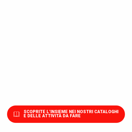
In famiglia
Le spiagge
Passeggiate ed escursioni
Gite in chiatta
Le passeggiate greeters
Le attività da non perdere
Le attività nautiche
Le attività all'aperto
Le attività indoor
SCOPRITE L’INSIEME NEI NOSTRI CATALOGHI
E DELLE ATTIVITÀ DA FARE