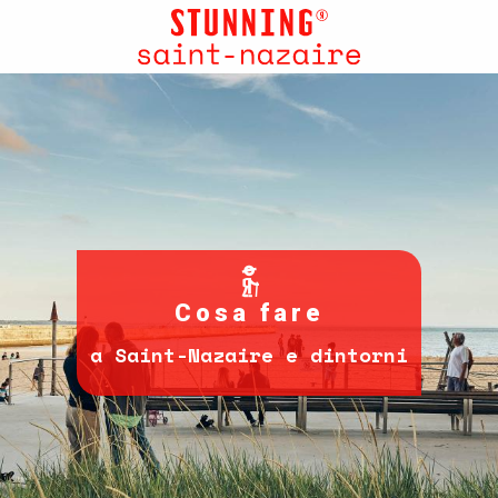
Aller
au
contenu
principal
Cosa fare
a Saint-Nazaire e dintorni