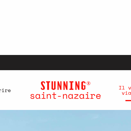
Il 
rire
vi