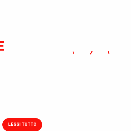
E
 nostri brochure
LEGGI TUTTO