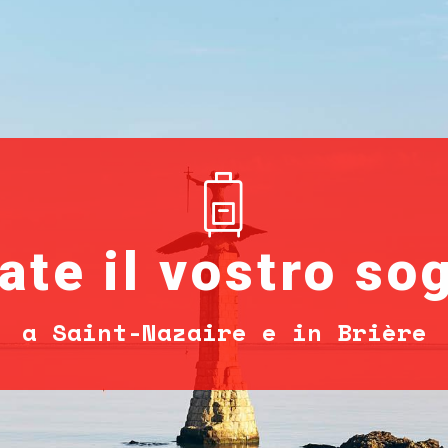
ate il vostro so
a Saint-Nazaire e in Brière