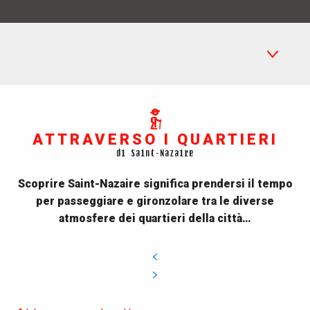
Attraverso i quartieri di Saint-Nazaire
ATTRAVERSO I QUARTIERI
Monumenti e patrimonio
di Saint-Nazaire
Storia(e) di guerre e di pace
Scoprire Saint-Nazaire significa prendersi il tempo
La Ricostruzione
per passeggiare e gironzolare tra le diverse
atmosfere dei quartieri della città…