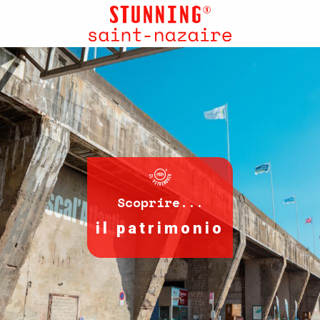
Aller
au
contenu
principal
Scoprire...
il patrimonio