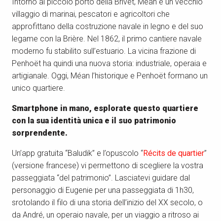
Intorno al piccolo porto della Brivet, Méan è un vecchio
villaggio di marinai, pescatori e agricoltori che
approfittano della costruzione navale in legno e del suo
legame con la Brière. Nel 1862, il primo cantiere navale
moderno fu stabilito sull’estuario. La vicina frazione di
Penhoët ha quindi una nuova storia: industriale, operaia e
artigianale. Oggi, Méan l’historique e Penhoët formano un
unico quartiere.
Smartphone in mano, esplorate questo quartiere
con la sua identità unica e il suo patrimonio
sorprendente.
Un’app gratuita “
Baludik”
e l’opuscolo “
Récits de quartier
”
(versione francese) vi permettono di scegliere la vostra
passeggiata “del patrimonio”. Lasciatevi guidare dal
personaggio di Eugenie per una passeggiata di 1h30,
srotolando il filo di una storia dell’inizio del XX secolo, o
da André, un operaio navale, per un viaggio a ritroso ai