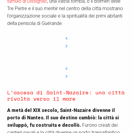
tumulo di Dissignac
, una vasta tomba, o il dolmen delle
Tre Pietre e il suo menhir nel centro della città mostrano
l’organizzazione sociale e la spiritualità dei primi abitanti
della penisola di Guérande.
L’ascesa di Saint-Nazaire: una città
rivolta verso il mare
A metà del XIX secolo, Saint-Nazaire divenne il
porto di Nantes. Il suo destino cambiò: la città si
sviluppò, fu costruita e decollò.
Furono creati dei
cantieri navali e la città divenne un porto transatlantico.