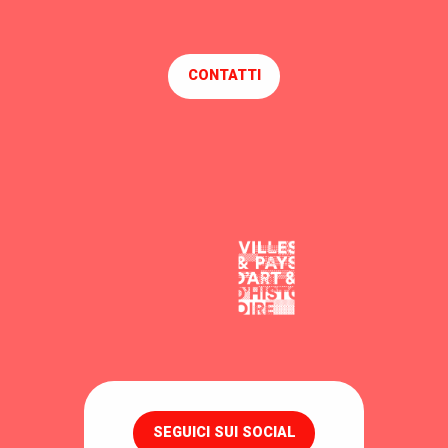
PROMENADE EN CHALAND AVEC CHRISTOPHE BOISROBERT
PROMENADES EN BRIÈRE AVEC JEAN-SÉBASTIEN CRUSSO
CHEZ CHANTAL ET JACKY
CONTATTI
ENTRE SEL ET TOURBE
DÉCOUVERTE DE LA BRIÈRE AVEC ANTHONY MAHÉ
ESCALE EN BRIÈRE AVEC ALAIN LÉVÊQUE
VALÉRIE AOUSTIN-HUARD
PROMENADE EN CHALAND MICHEL MOYON
SEGUICI SUI SOCIAL