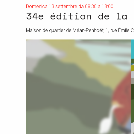
Domenica 13 settembre da 08:30 a 18:00
34e édition de la 
Maison de quartier de Méan-Penhoët, 1, rue Émile 