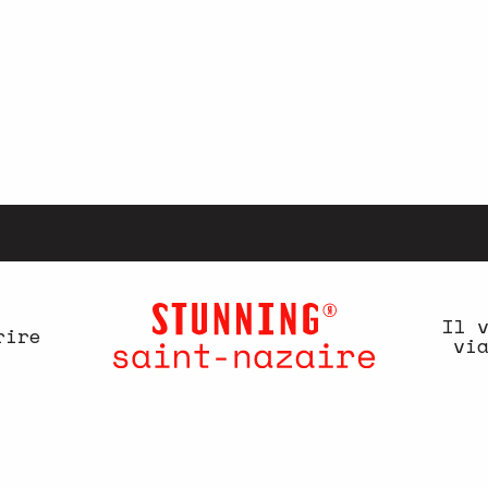
Il 
rire
vi