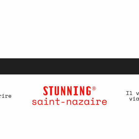
Il 
rire
vi