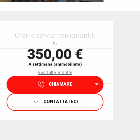
Orari e contatti
Orari e servizi non garantiti
Da
350,00 €
A settimana (ammobiliato)
Vedi tutte le tariffe
CHIAMARE
CONTATTATECI