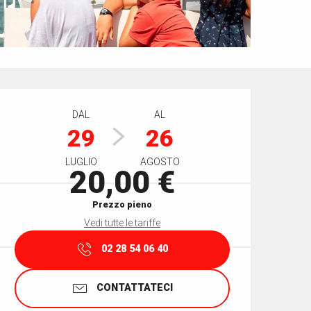
Orari e contatti
DAL
AL
29
26
LUGLIO
AGOSTO
20,00 €
Prezzo pieno
Vedi tutte le tariffe
02 28 54 06 40
CONTATTATECI