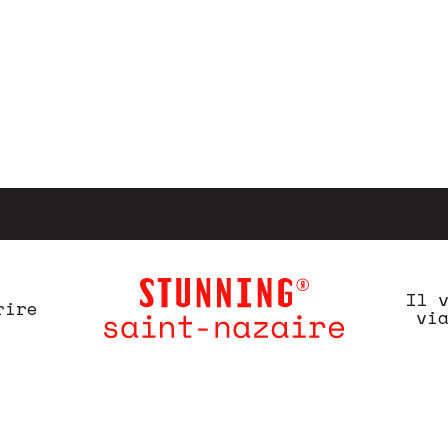
Il 
rire
vi