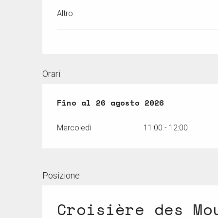
Altro
Orari
Dal
Fino al
29 luglio 2026
26 agosto 2026
al
26 agosto 2
Mercoledì
11:00 - 12:00
Posizione
Croisière des Mo