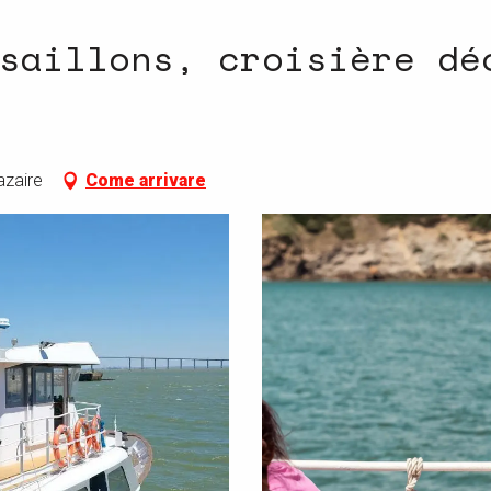
saillons, croisière dé
azaire
Come arrivare