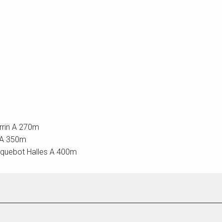
errin A 270m
n A 350m
 Paquebot Halles A 400m