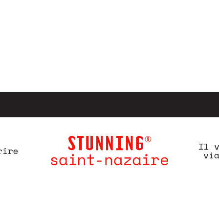
Il 
rire
vi