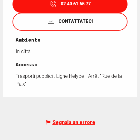
02 40 61 65 77
CONTATTATECI
Ambiente
Ambiente
In città
Accesso
Accesso
Trasporti pubblici : Ligne Helyce - Arrêt "Rue de la
Paix"
Segnala un errore