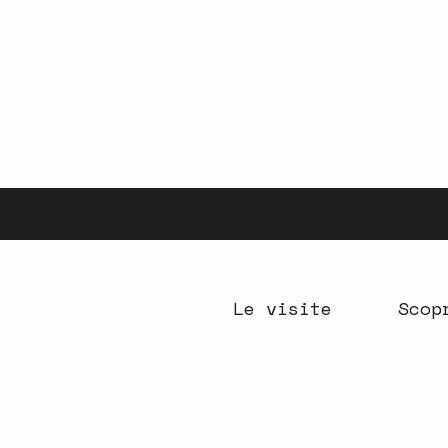
Aller
au
contenu
principal
Le visite
Scop