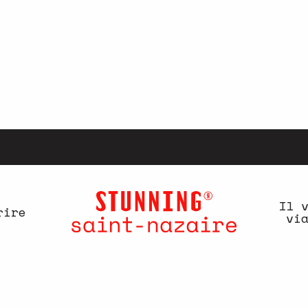
Il 
rire
vi