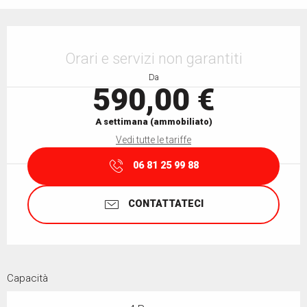
Orari e contatti
Orari e servizi non garantiti
Da
590,00 €
A settimana (ammobiliato)
Vedi tutte le tariffe
06 81 25 99 88
CONTATTATECI
Capacità