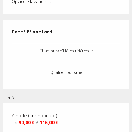
Opzione lavanderia
Offerte di prestazioni
Certificazioni
Certificazioni
Chambres d'Hôtes référence
Qualité Tourisme
Tariffe
A notte (ammobiliato)
Da
90,00 €
A
115,00 €