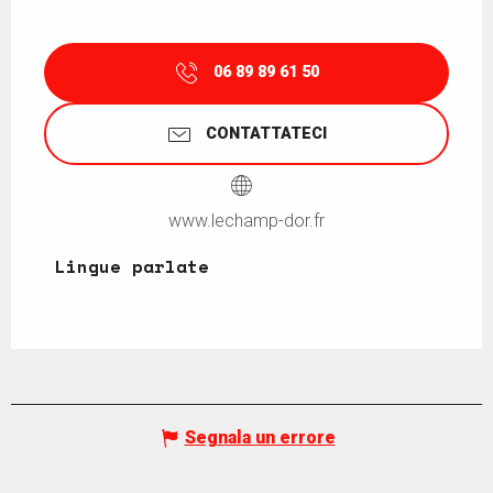
06 89 89 61 50
CONTATTATECI
www.lechamp-dor.fr
Lingue parlate
Lingue parlate
Segnala un errore