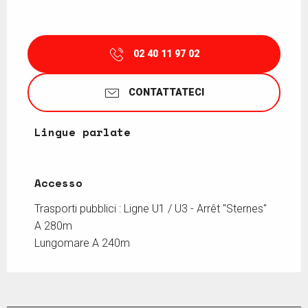
02 40 11 97 02
CONTATTATECI
Lingue parlate
Lingue parlate
Accesso
Accesso
Trasporti pubblici : Ligne U1 / U3 - Arrêt "Sternes"
A 280m
Lungomare A 240m