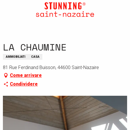
Aller
au
contenu
principal
LA CHAUMINE
AMMOBILIATI
CASA
81 Rue Ferdinand Buisson, 44600 Saint-Nazaire
Come arrivare
Condividere