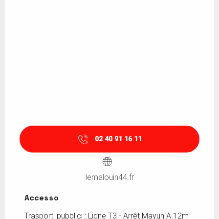
02 40 91 16 11
lemalouin44.fr
Accesso
Accesso
Trasporti pubblici : Ligne T3 - Arrêt Mayun A 12m