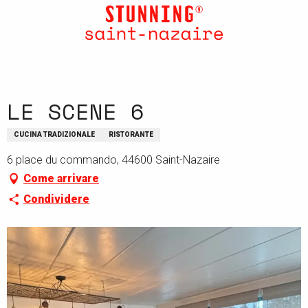
Aller
au
contenu
principal
LE SCENE 6
CUCINA TRADIZIONALE
RISTORANTE
6 place du commando, 44600 Saint-Nazaire
Come arrivare
Condividere