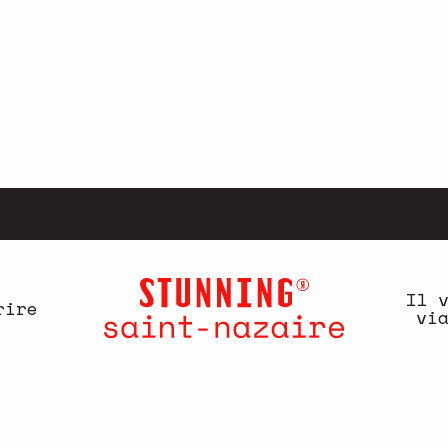
Il 
rire
vi