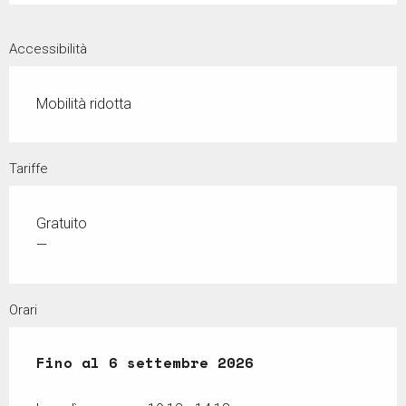
Accessibilità
Mobilità ridotta
Tariffe
Gratuito
—
Orari
Dal
Fino al
27 giugno 2026
6 settembre 2026
al
6 settembre 2026