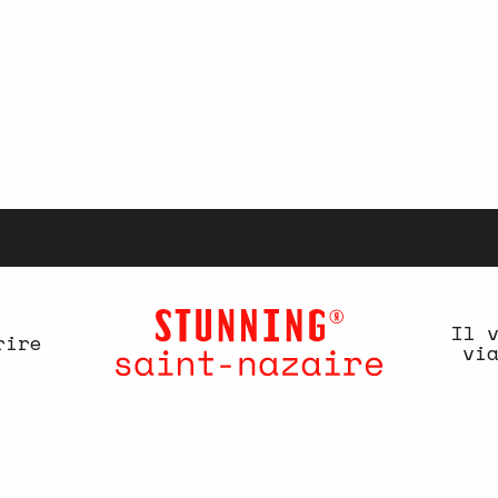
Il 
rire
vi