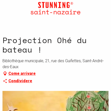
Aller
au
contenu
principal
Projection Ohé du
bateau !
Bibliothèque municipale, 21, rue des Guifettes, Saint-André-
des-Eaux
Come arrivare
Condividere