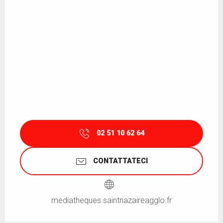
02 51 10 62 64
CONTATTATECI
mediatheques.saintnazaireagglo.fr