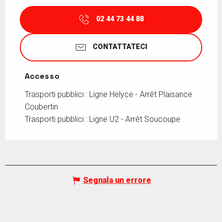
02 44 73 44 88
CONTATTATECI
Accesso
Accesso
Trasporti pubblici : Ligne Helyce - Arrêt Plaisance
Coubertin
Trasporti pubblici : Ligne U2 - Arrêt Soucoupe
Segnala un errore