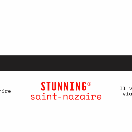
Il 
rire
vi