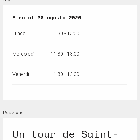
Dal
Fino al
6 luglio 2026
28 agosto 2026
al
28 agosto 2026
Lunedì
11:30 - 13:00
Mercoledì
11:30 - 13:00
Venerdì
11:30 - 13:00
Posizione
Un tour de Saint-